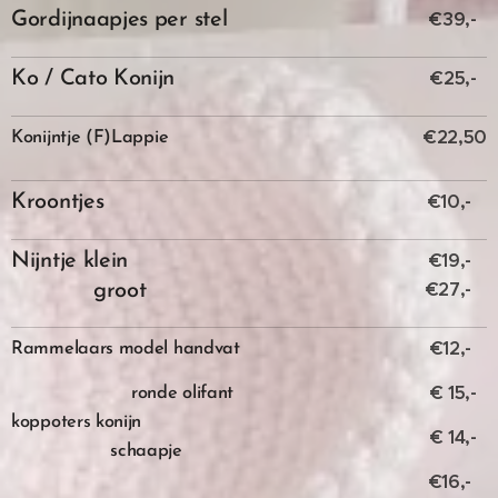
€39,-
Gordijnaapjes per stel
€25,-
Ko / Cato Konijn
€22,50
Konijntje (F)Lappie
€10,-
Kroontjes
€19,-
Nijntje klein
€27,-
groot
€12,-
Rammelaars model handvat
€ 15,-
ronde olifant
koppoters konijn
€ 14,-
schaapje
€16,-