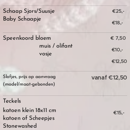
€25,-
Schaap Sjors/Suusje
Baby Schaapje
€18,-
€ 7,50
Speenkoord bloem
muis / olifant
€10,-
vosje
€12,50
vanaf €12,50
Slofjes, prijs op aanvraag
(model/maat-gebonden)
Teckels
katoen klein 18x11 cm
€15,-
katoen of Scheepjes
Stonewashed