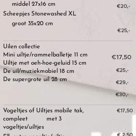
middel 27x16 cm
€20,-
Scheepjes Stonewashed XL
groot 35x20 cm
€25,-
Uilen collectie
Mini uiltje/rammelballetje 11 cm
€17,50
Uiltje met oeh-hoe-geluid 15 cm
€25,-
De uil/muziekmobiel 18 cm
De supergrote uil 28 cm
€29,-
€30,-
€17,50
Vogeltjes of Uiltjes mobile tak,
compleet met 3
vogeltjes/uiltjes
€ 2,50