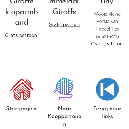
Giraffe
mmelaar
Tiny
klaparmb
Giraffe
Mooie kleine
versie van
and
Gratis patroon
Teckel Tex
Gratis patroon
(9,5x15cm)
Gratis patroon
Startpagina
Naar
Terug naar
Kooppatrone
links
n